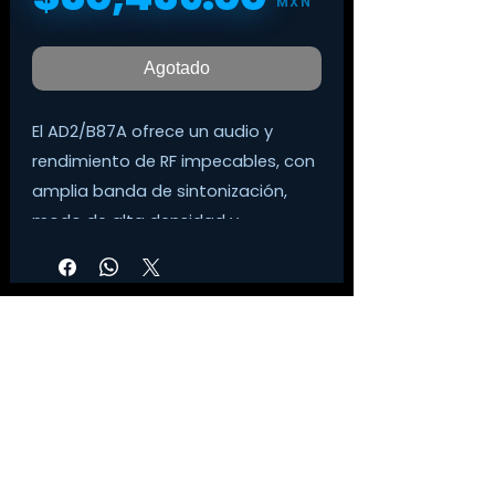
MXN
Agotado
El AD2/B87A ofrece un audio y
rendimiento de RF impecables, con
amplia banda de sintonización,
modo de alta densidad y
encriptación.
Cuenta con un robusto chasis
metálico, opciones de recarga con
estaciones de carga y un acabado
negro.
©
2014-2026
Tienda Digital Musical
FEATURES