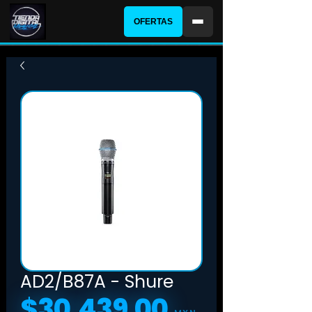
OFERTAS
AD2/B87A - Shure
$30,439.00
Precio