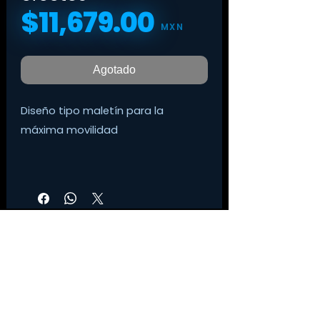
$11,679.00
Precio
MXN
Agotado
Diseño tipo maletín para la
máxima movilidad
La BCB-1000 presenta un enfoque
nuevo e innovador en diseño de
pedaleras que facilita muchísimo
los desplazamientos.