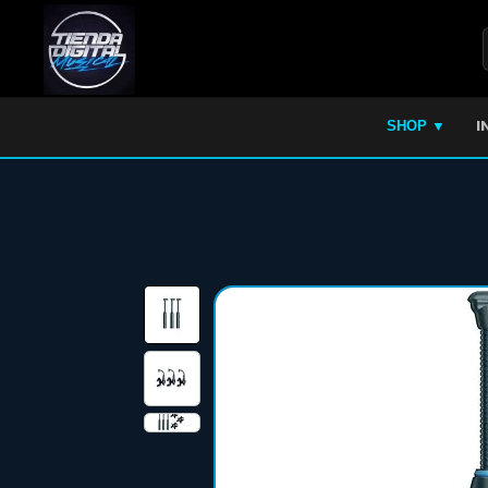
I
SHOP ▼