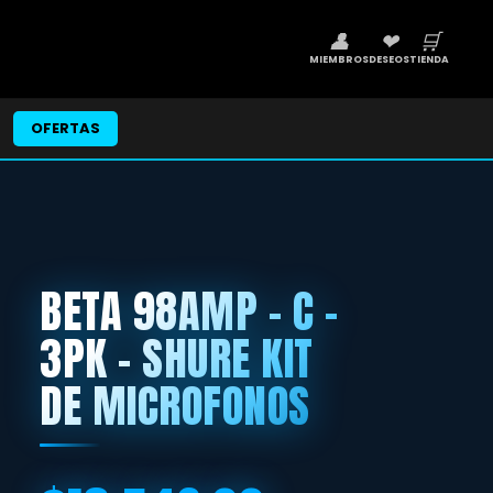
👤
❤
🛒
MIEMBROS
DESEOS
TIENDA
OFERTAS
BETA 98AMP - C -
3PK - SHURE KIT
DE MICROFONOS