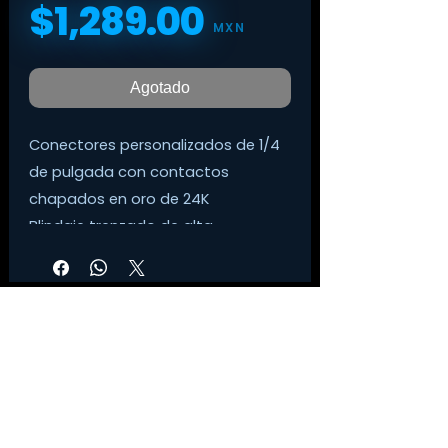
$1,289.00
Precio
MXN
Agotado
Conectores personalizados de 1/4
de pulgada con contactos
chapados en oro de 24K
Blindaje trenzado de alta
resistencia para un
funcionamiento silencioso y
durabilidad
Chaqueta exterior tejida para
mayor flexibilidad y durabilidad
Garantía de por vida