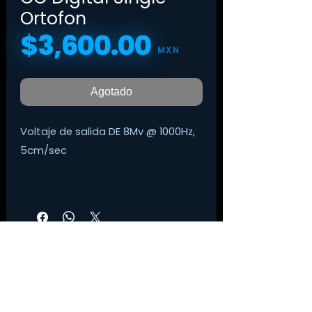
Ortofon
$3,600.00
Precio
MXN
Agotado
Voltaje de salida DE 8Mv @ 1000Hz,
5cm/sec
•Respuesta de frecuencia 20-
18.000Hz +3/-2 dB
•Capacidad de seguimiento a 315
Hz- con la fuerza de