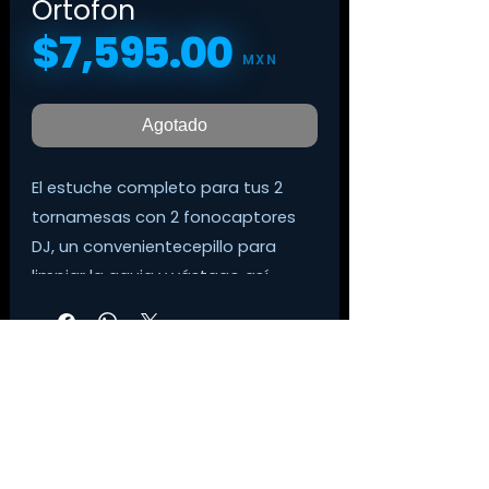
Ortofon
$7,595.00
Precio
MXN
Agotado
El estuche completo para tus 2
tornamesas con 2 fonocaptores
DJ, un convenientecepillo para
limpiar la aguja y vástago así
como un práctico estuche
paraprotegerlos.