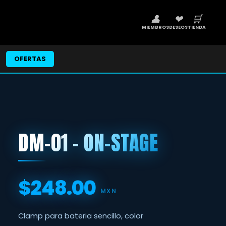
👤
❤
🛒
MIEMBROS
DESEOS
TIENDA
OFERTAS
DM-01 - ON-STAGE
$248.00
Precio
MXN
Clamp para bateria sencillo, color