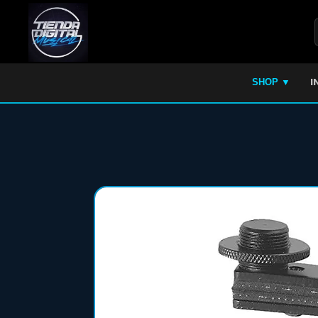
I
SHOP ▼