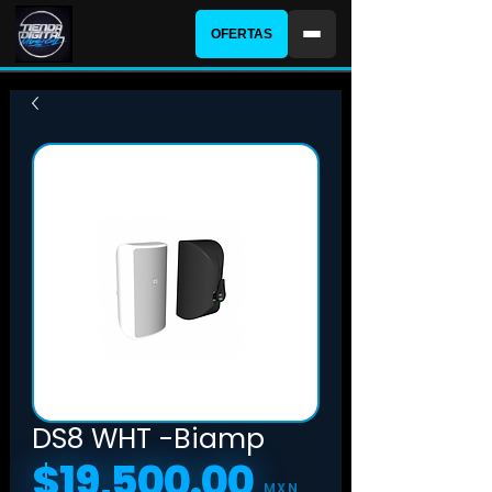
OFERTAS
DS8 WHT -Biamp
$19,500.00
Precio
MXN