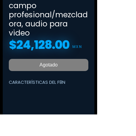
campo
profesional/mezclad
ora, audio para
video
$24,128.00
Precio
MXN
Agotado
CARACTERÍSTICAS DEL F8N
grabador/mezclador de audio
de campo de 8 canales/10
pistas