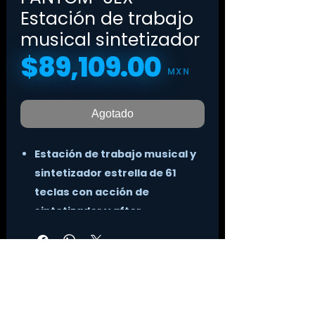
Estación de trabajo
musical sintetizador
$89,109.00
Precio
MXN
Agotado
Estación de trabajo musical y
sintetizador estrella de 61
teclas con acción de
sintetizador y after
touch.
Sistema de síntesis
ZEN-
Core
con funciones de sonido
avanzadas.
Motores de sonido insignia de
Roland incluidos:
V-Piano,