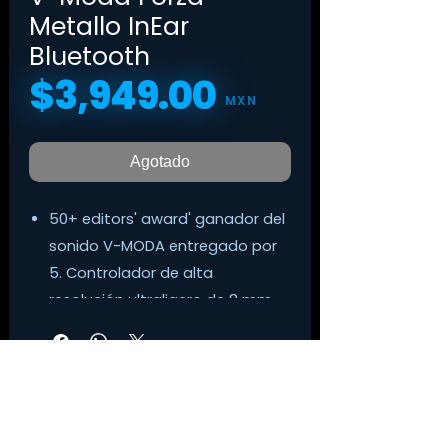
Metallo InEar
Bluetooth
$3,949.00
Precio
MXN
Agotado
50+ editors' award' ganador del
sonido V-MODA entregado por
5. Controlador de alta
resolución ultraligero de 8 mm.
Durabilidad extrema Con banda
ergonómica de titanio para el
cuello y nano recubierto para ser