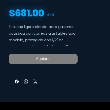
$681.00
Precio
MXN
Estuche ligero blando para guitarra
acústica con correas ajustables tipo
mochila, protegido con 1/2" de
espuma en el forro interior, con 2
bolsas en el exterior para accesorios,
Agotado
una asa lateral.