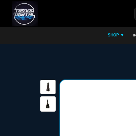
I
SHOP ▼