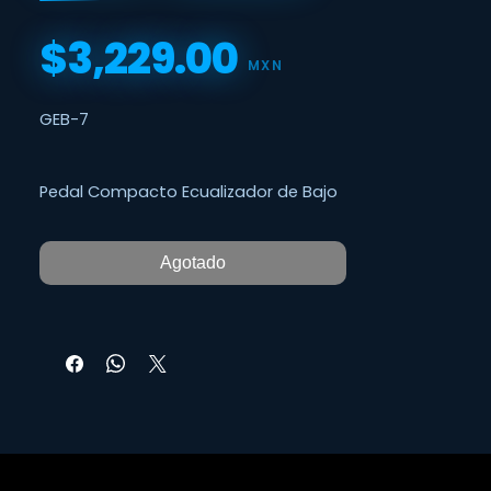
$3,229.00
Precio
MXN
GEB-7
Pedal Compacto Ecualizador de Bajo
Agotado
CONTROL TONAL PRECISO
Con el Rango de Frecuencia que va de
los 50Hz hasta los 10kHz, el GEB7 es
ideal para cualquier Bajo, incluyendo
los de 5 Cuerdas, Los de 6 Cuerdas y
todos los instrumentos de registro