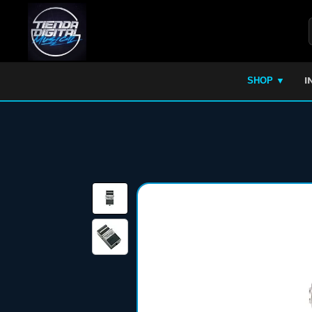
I
SHOP ▼