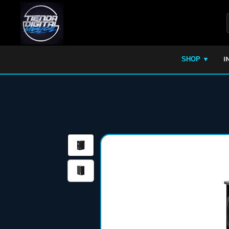
I
SHOP ▼