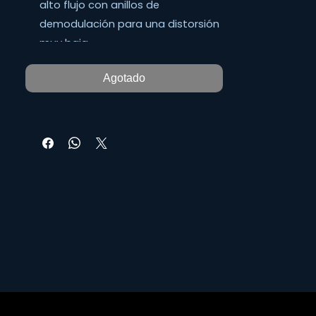
alto flujo con anillos de
demodulación para una distorsión
muy baja.
Agotado
Caja de tamaño igual y punto de
suspensión alineado para una
integración perfecta del conjunto
volado.
2000W de potencia continua
(8000W pico)
La excursión larga y lineal asegura
la extensión de los bajos