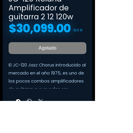
Amplificador de
guitarra 2 12 120w
$30,099.00
Precio
MXN
Agotado
El JC-120 Jazz Chorus introducido al
mercado en el año 1975, es uno de
los pocos combos amplificadores
de guitarra que pueden ser
llamados de leyenda.
Este perpetuo buque insignia de
Roland es reconocido