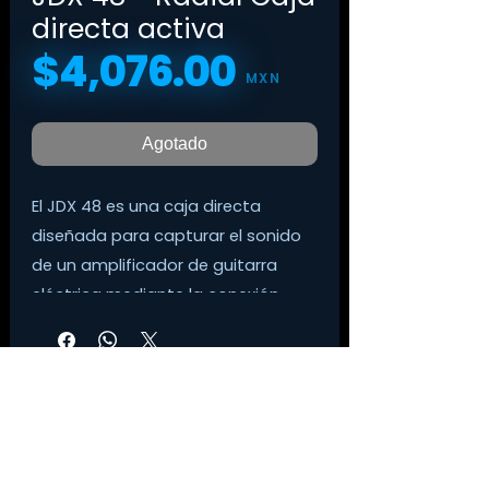
directa activa
$4,076.00
Precio
MXN
Agotado
El JDX 48 es una caja directa
diseñada para capturar el sonido
de un amplificador de guitarra
eléctrica mediante la conexión
entre el cabezal del amplificador y
el gabinete del altavoz,
proporcionando una alimentación
equilibrada para el sistema de
megafonía que suena como un
micrófono bien colocado en su