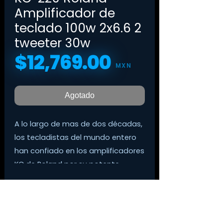
Amplificador de
teclado 100w 2x6.6 2
tweeter 30w
$12,769.00
Precio
MXN
Agotado
A lo largo de mas de dos décadas,
los tecladistas del mundo entero
han confiado en los amplificadores
KC de Roland por su potente
sonido de alta-fidelidad, funciones
de mezcladora integrada,
conectividad versátil y durabilidad
desafiante al tiempo.