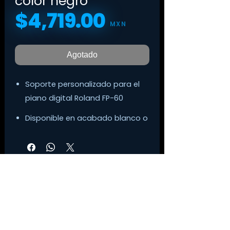
color negro
$4,719.00
Precio
MXN
Agotado
Soporte personalizado para el
piano digital Roland FP-60
Disponible en acabado blanco o
negro.