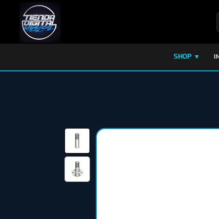
I
SHOP ▼