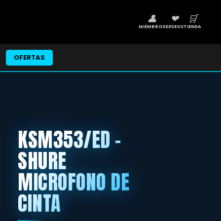
👤
❤
🛒
MIEMBROS
DESEOS
TIENDA
OFERTAS
KSM353/ED -
SHURE
MICROFONO DE
CINTA