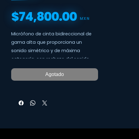
$74,800.00
Precio
MXN
Micrófono de cinta bidireccional de
gama alta que proporciona un
sonido simétrico y de máxima
categoría, con rechazo del sonido
fuera del eje y que incluye un sistema
Agotado
antigolpes y un maletín.
De gran durabilidad y con un
transformador de doble blindaje para
minimizar las pérdidas de señal y las
interferencias de RF.