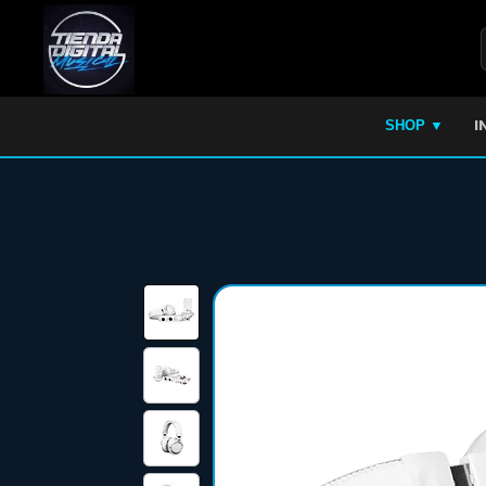
I
SHOP ▼