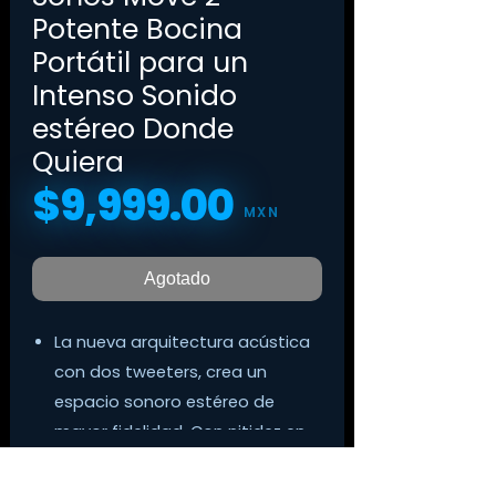
Potente Bocina
Portátil para un
Intenso Sonido
estéreo Donde
Quiera
$9,999.00
Precio
MXN
Agotado
La nueva arquitectura acústica
con dos tweeters, crea un
espacio sonoro estéreo de
mayor fidelidad. Con nitidez en
las voces y una articulación
precisa de cada instrumento en