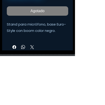
Agotado
Stand para micrófono, base Euro-
Style con boom color negro.
©
2014-2026
Tienda Digital Musical
El Futuro De Tu Sonido Es Hoy
Política de privacidad