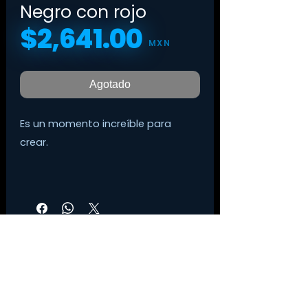
Negro con rojo
$2,641.00
Precio
MXN
Agotado
Es un momento increíble para
crear.
Plasmar tu inspiración puede ser
tan fácil como tener una
computadora o un teléfono.
Pero tu audio podría ser mejor,
mucho mejor, ¿o no? El MV5 es la