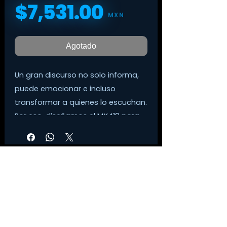
$7,531.00
Precio
MXN
Agotado
Un gran discurso no solo informa,
puede emocionar e incluso
transformar a quienes lo escuchan.
Por eso, diseñamos el MX418 para
tratar el audio con el detalle y el
respeto que merece. Porque la
claridad llama la atención.