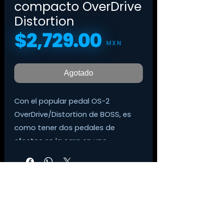
compacto OverDrive
Distortion
$2,729.00
Precio
MXN
Agotado
Con el popular pedal OS-2
OverDrive/Distortion de BOSS, es
como tener dos pedales de
efectos en la cara en uno.
Eso es porque, con él, puedes
producir todo tipo de sonidos de
sobremarcha, toneladas de
sabores de distorsión, o una