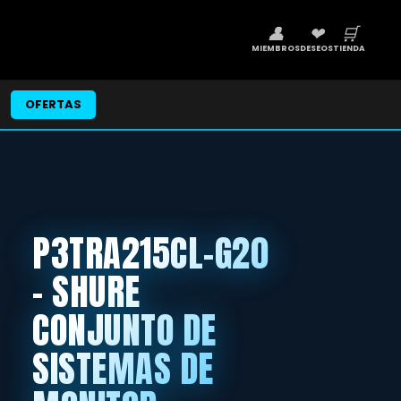
👤
❤
🛒
MIEMBROS
DESEOS
TIENDA
OFERTAS
P3TRA215CL-G20
- SHURE
CONJUNTO DE
SISTEMAS DE