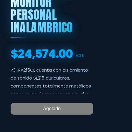
MONITOR
PERSONAL
INALAMBRICO
$24,574.00
Precio
MXN
P3TRA215CL cuenta con aislamiento
de sonido SE215 auriculares,
componentes totalmente metálicos
con recarga de receptor opcional y
controles de receptor más
Agotado
avanzados.