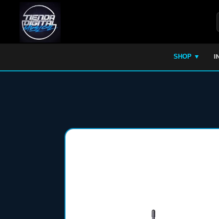
I
SHOP ▼