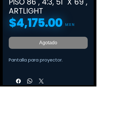
PISO 86", 4:3, 51" X 69",
ARTLIGHT
$4,175.00
Precio
MXN
Agotado
Pantalla para proyector.