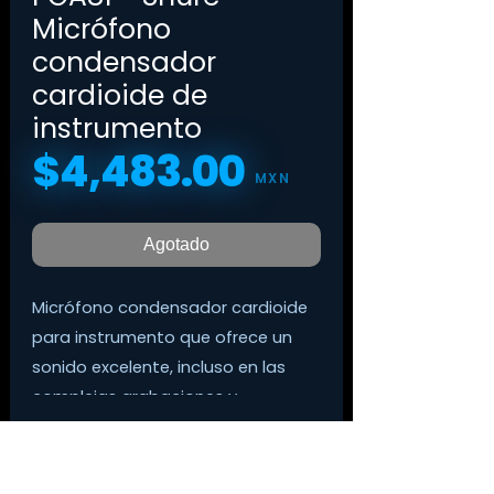
Micrófono
condensador
cardioide de
instrumento
$4,483.00
Precio
MXN
Agotado
Micrófono condensador cardioide
para instrumento que ofrece un
sonido excelente, incluso en las
complejas grabaciones y
actuaciones con instrumentos
acústicos.