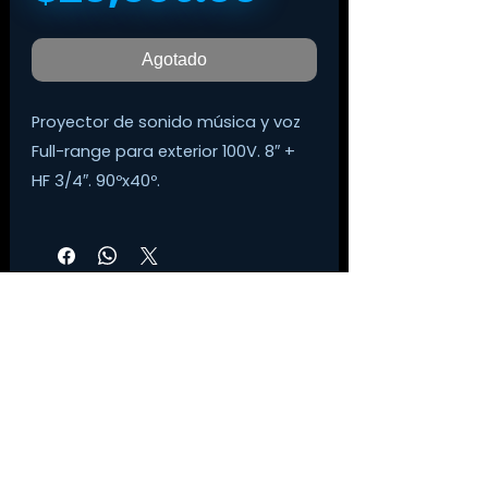
Agotado
Proyector de sonido música y voz
Full-range para exterior 100V. 8″ +
HF 3/4″. 90ºx40º.
Color Gris.
Altavoz 2 vías.
©
2014-2026
Tienda Digital Musical
Cobertura de 90° H x 40° V.
Política de privacidad