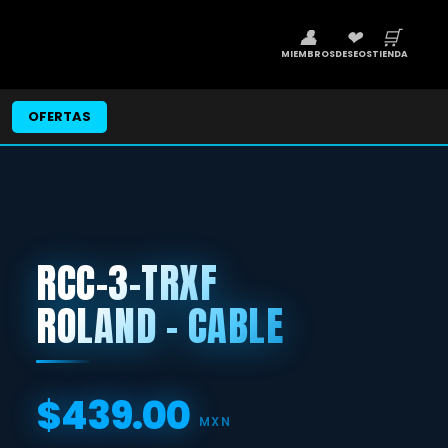
👤
❤
🛒
MIEMBROS
DESEOS
TIENDA
OFERTAS
RCC-3-TRXF
ROLAND - CABLE
$439.00
Precio
MXN