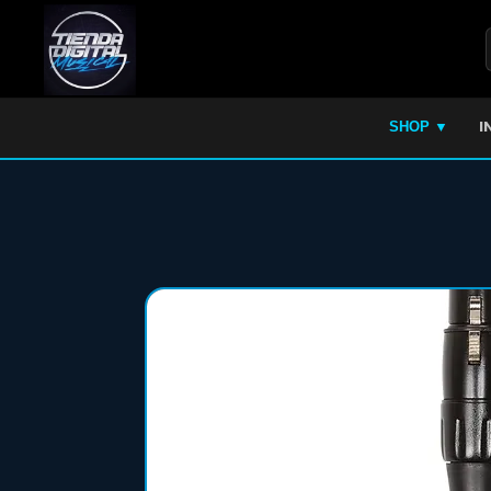
I
SHOP ▼