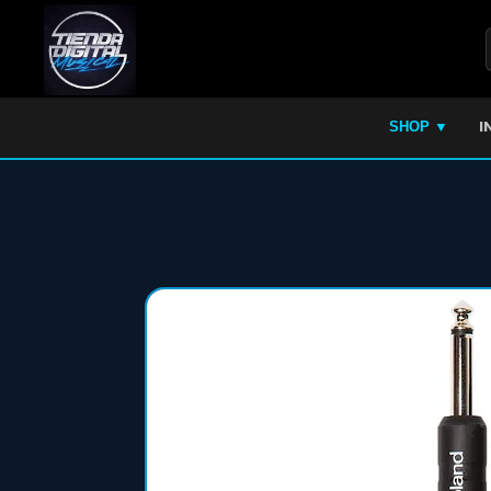
I
SHOP ▼