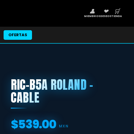
👤
❤
🛒
MIEMBROS
DESEOS
TIENDA
OFERTAS
RIC-B5A ROLAND -
CABLE
$539.00
Precio
MXN