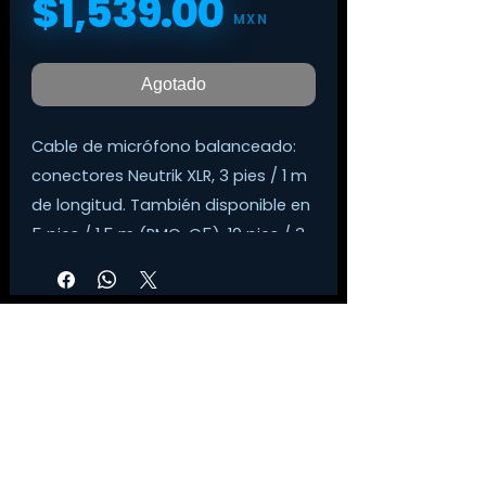
$1,539.00
Precio
MXN
Agotado
Cable de micrófono balanceado:
conectores Neutrik XLR, 3 pies / 1 m
de longitud. También disponible en
5 pies / 1,5 m (RMC-G5), 10 pies / 3
m (RMC-G10), 15 pies / 4,5 m (RMC-
G15), 25 pies / 7,5 m (RMC-G25) y
longitudes de 50 pies / 15 m (RMC-
G50).
Los cables de micrófono de la serie
Gold de Roland están diseñados
©
2014-2026
Tienda Digital Musical