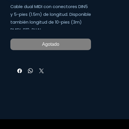
Cable dual MIDI con conectores DIN5
y 5-pies (1.5m) de longitud. Disponible
también longitud de 10-pies (3m)
RMIDI-B10-DUAL.
Agotado
Con los cables Roland de la Serie
Black para MIDI puedes conectar
todo tu equipo MIDI con confianza.
Sus características de grado-
comercial que incluyen conectores de
níquel, cuatro alambres conductores
y blindaje de alta-densidad, proveen
desempeño a prueba de balas,