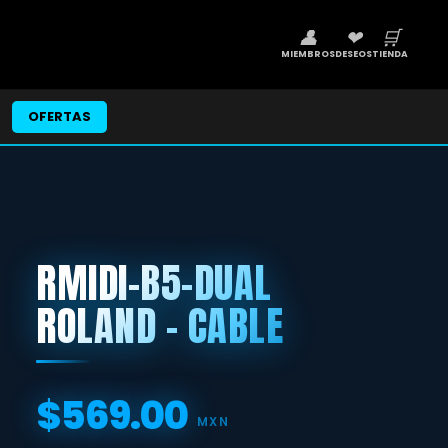
👤
❤
🛒
MIEMBROS
DESEOS
TIENDA
OFERTAS
RMIDI-B5-DUAL
ROLAND - CABLE
$569.00
Precio
MXN