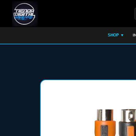
I
SHOP ▼