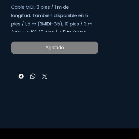
Cable MIDI, 3 pies / 1 m de
longitud. También disponible en 5
pies / 1,5 m (RMIDI-G5), 10 pies / 3 m
(RMIDI-G10), 15 pies / 4,5 m (RMIDI-
G15) y 20 pies / 6 m (RMIDI-G20 )
Agotado
longitudes.
Los cables MIDI Roland Gold Series son
la solución premium para conectar
todo su equipo MIDI.
El cable de cobre de múltiples hilos
transmite sus datos de manera
confiable, mientras que el blindaje en