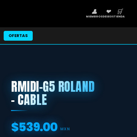
👤
❤
🛒
MIEMBROS
DESEOS
TIENDA
OFERTAS
RMIDI-G5 ROLAND
- CABLE
$539.00
Precio
MXN