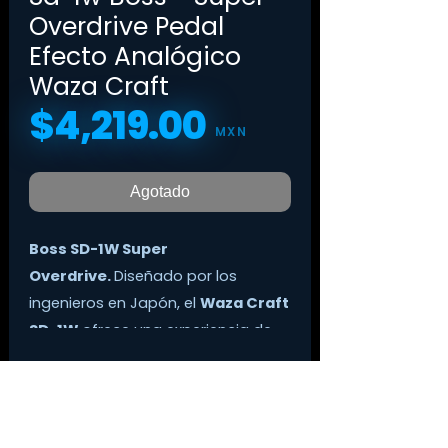
Overdrive Pedal
Efecto Analógico
Waza Craft
$4,219.00
Precio
MXN
Agotado
Boss SD-1W Super
Overdrive.
Diseñado por los
ingenieros en Japón, el
Waza Craft
SD-1W
ofrece una experiencia de
pedal premium que enamorará a
los fanáticos de los tonos de los
pedales personalizados. Hechos a
mano poniendo todos los sentidos