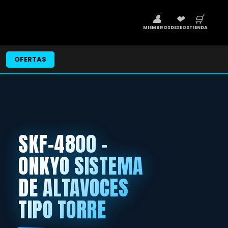
👤
❤
🛒
MIEMBROS
DESEOS
TIENDA
OFERTAS
SKF-4800 -
ONKYO SISTEMA
DE ALTAVOCES
TIPO TORRE