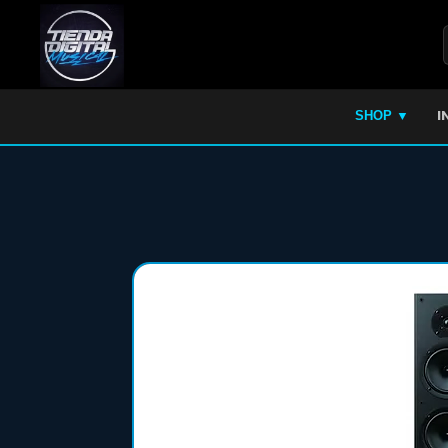
I
SHOP ▼