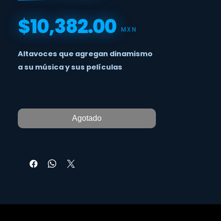
$10,382.00
Precio
MXN
Altavoces que agregan dinamismo
a su música y sus películas
Agotado
Onkyo ha concebido los altavoces de
la serie 4800 como un mecanismo
infalible para aportar energía y
potencia de espectro completo a su
sistema de entretenimiento.
La serie incluye un par de elegantes