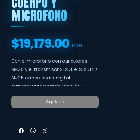
CUERPO Y
MICROFONO
$19,179.00
Precio
MXN
Con el micrófono con auriculares
SM35 y el transmisor SLXD1, el SLXD14 /
SM35 ofrece audio digital
transparente y estabilidad de RF
sólida para aulas y presentaciones en
Agotado
vivo.
DETALLES DEL PRODUCTO