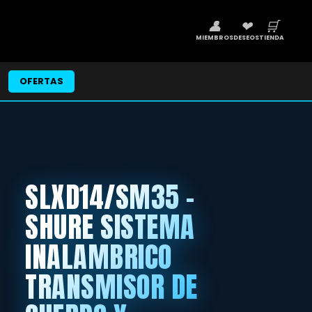
👤
❤
🛒
MIEMBROS
DESEOS
TIENDA
OFERTAS
SLXD14/SM35 -
SHURE SISTEMA
INALAMBRICO
TRANSMISOR DE