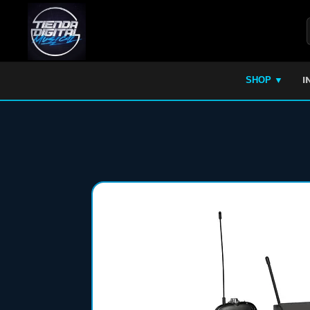
I
SHOP ▼