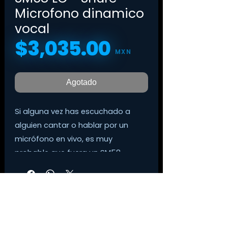
Microfono dinamico
vocal
$3,035.00
Precio
MXN
Agotado
Si alguna vez has escuchado a
alguien cantar o hablar por un
micrófono en vivo, es muy
probable que fuera un SM58.
Desde estrellas de rock, los ídolos
del pop y hasta comediantes,
presidentes y papas.