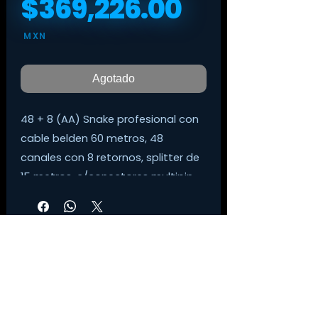
$369,226.00
Precio
MXN
Agotado
48 + 8 (AA)
Snake profesional con
cable belden 60 metros, 48
canales con 8 retornos, splitter de
15 metros, c/conectores multipin
para desmontar cables de la caja,
Fan out desmontable del cable
principal, ground lifts por cada
canal, conectores neutrik
metalicos en todas las conexiones
y caja montable en rack para fácil
transportación.