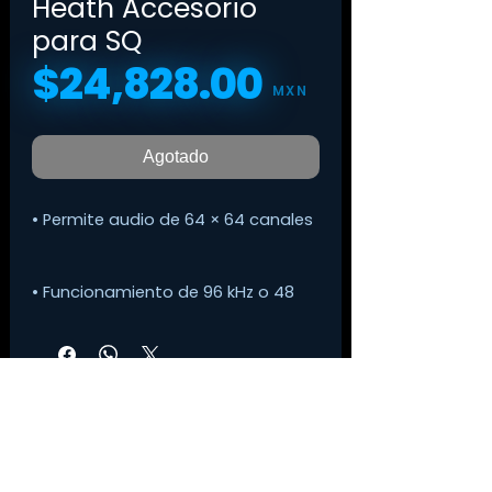
Heath Accesorio
para SQ
$24,828.00
Precio
MXN
Agotado
• Permite audio de 64 × 64 canales
• Funcionamiento de 96 kHz o 48
kHz
• Integración con un servidor de
aplicaciones Waves o Waves
Native