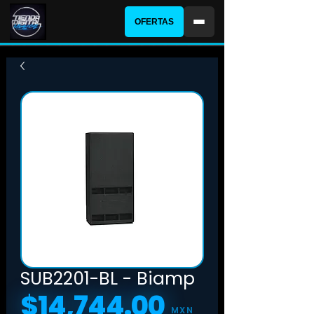
OFERTAS
SUB2201-BL - Biamp
$14,744.00
Precio
MXN