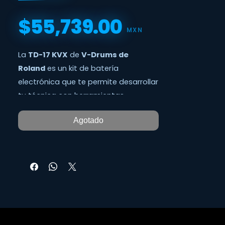
$55,739.00
Precio
MXN
La
TD-17 KVX
de
V-Drums de
Roland
es un kit de batería
electrónica que te permite desarrollar
tu técnica con herramientas
didácticas incluidas en su módulo,
Agotado
ofreciéndote una experiencia realista
gracias a sus nuevos pads ,
soportado por su motor de sonido al
nivel de la
Roland TD-50
.
Las funciones didácticas integradas
evalúan la técnica, miden el progreso