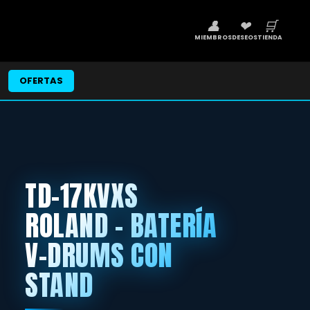
👤
❤
🛒
MIEMBROS
DESEOS
TIENDA
OFERTAS
TD-17KVXS
ROLAND - BATERÍA
V-DRUMS CON
STAND