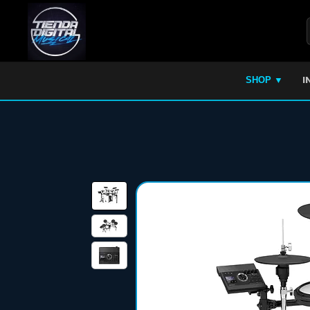
I
SHOP ▼