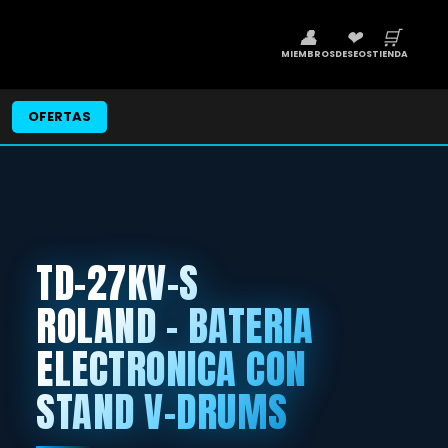
👤
❤
🛒
MIEMBROS
DESEOS
TIENDA
OFERTAS
TD-27KV-S
ROLAND - BATERIA
ELECTRONICA CON
STAND V-DRUMS