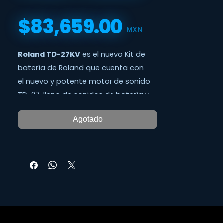
$83,659.00
Precio
MXN
Roland TD-27KV
es el nuevo Kit de
batería de Roland que cuenta con
el nuevo y potente motor de sonido
TD-27, lleno de sonidos de batería y
platos de primera calidad y
Agotado
totalmente personalizables.
La avanzada tecnología de disparo
digital detecta cada matiz de la
reproducción en ultra alta definición,
mientras que las almohadillas de
tambor y platos de gran diámetro