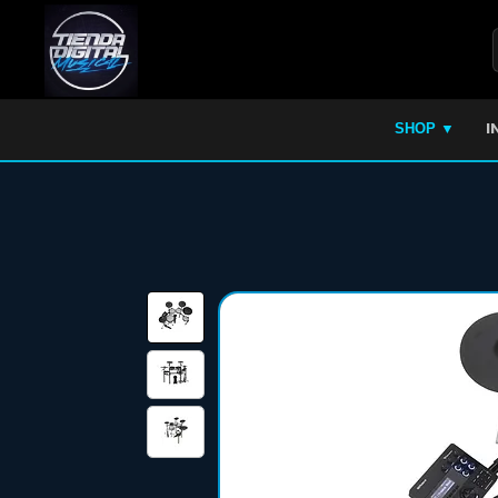
I
SHOP ▼