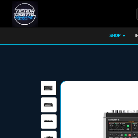
I
SHOP ▼