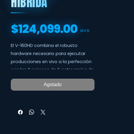
HIBRIDA
$124,099.00
Precio
MXN
El V-160HD combina el robusto
hardware necesario para ejecutar
producciones en vivo a la perfección
con las funciones de livestreaming de
los sistemas basados en ordenador.
Agotado
Aunque los sistemas de vídeo
basados en software funcionan bien
en eventos que sólo son online, el V-
160HD te ofrece las funciones
esenciales de nivel profesional que