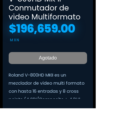
Conmutador de
video Multiformato
$196,659.00
Precio
MXN
Agotado
Roland V-800HD MKII es un
mezclador de vídeo multi formato
con hasta 16 entradas y 8 cross
points (4 SDI/Composite + 4 DVI-
I/HDMI).
Cuenta con multi-vista dedicado