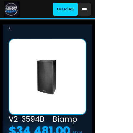
OFERTAS
V2-3594B - Biamp
$34,481.00
Precio
MXN