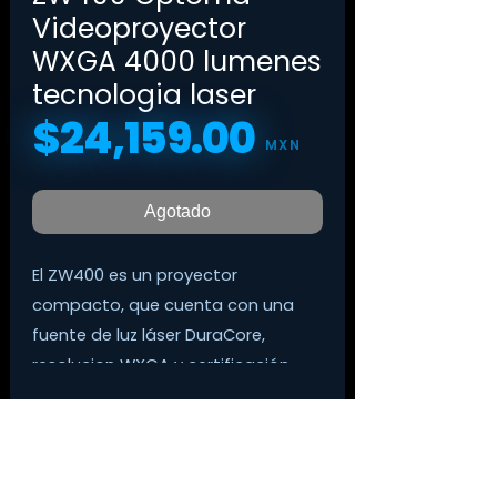
Videoproyector
WXGA 4000 lumenes
tecnologia laser
$24,159.00
Precio
MXN
Agotado
El ZW400 es un proyector
compacto, que cuenta con una
fuente de luz láser DuraCore,
resolucion WXGA y certificación
IP6X. Diseñado para un
funcionamiento continuo sin
mantenimiento, se puede instalar
prácticamente en cualquier