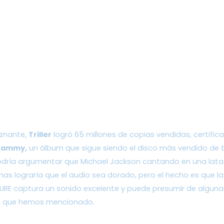
znante, 
Triller
 logró 65 millones de copias vendidas, certific
rammy,
 un álbum que sigue siendo el disco más vendido de t
dría argumentar que Michael Jackson cantando en una lata
as lograría que el audio sea dorado, pero el hecho es que la 
RE captura un sonido excelente y puede presumir de alguna
s que hemos mencionado. 