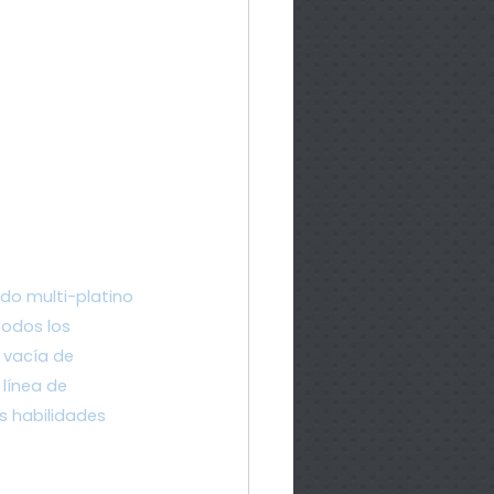
ado multi-platino 
odos los 
 vacía de 
línea de 
s habilidades