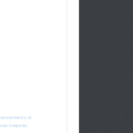
lanzamiento el 
vas mejoras; 