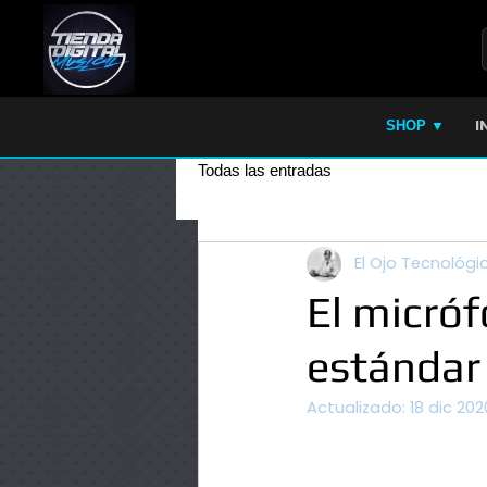
I
SHOP ▼
Todas las entradas
El Ojo Tecnológi
El micró
estándar 
Actualizado:
18 dic 202