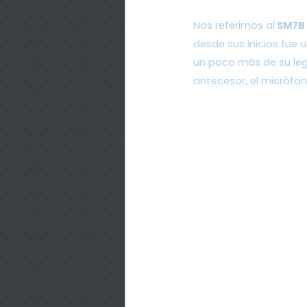
Nos referimos al
 SM7B
desde sus inicios fue u
un poco más de su leg
antecesor, el micrófon