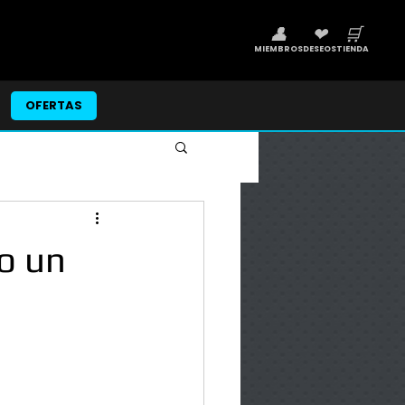
👤
❤
🛒
MIEMBROS
DESEOS
TIENDA
OFERTAS
o un