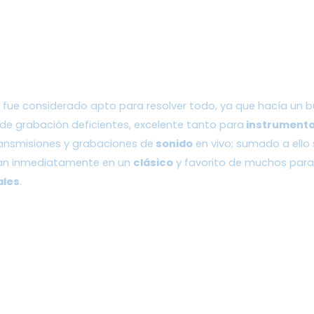
fue considerado apto para resolver todo, ya que hacía un bu
e grabación deficientes, excelente tanto para
 instrument
ransmisiones y grabaciones de
 sonido
 en vivo; sumado a ello
rían inmediatamente en un 
clásico
 y favorito de muchos para
ales
. 