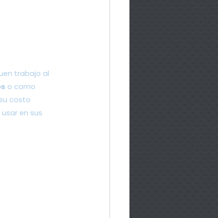
en trabajo al 
os
 o como 
 su costo 
 usar en sus 