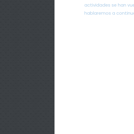
actividades se han vue
hablaremos a continua