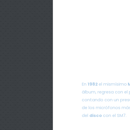
En 
1982 
el mismísimo
 
álbum, regresa con el 
contando con un presu
de los micrófonos más
del 
disco
 con el SM7. 