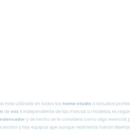
s más utilizada en todos los 
home studio
 o estudios profes
ón
 de 
voz
 e independiente de las marcas o modelos, es regu
ondensador
 y de hecho se le considera como algo esencial; 
á escrito y hay equipos que aunque realmente fueron diseña