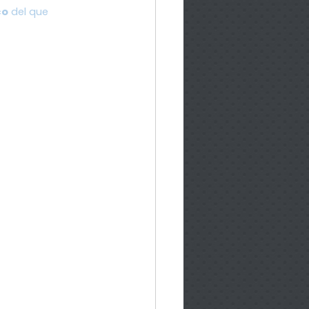
co
 del que 