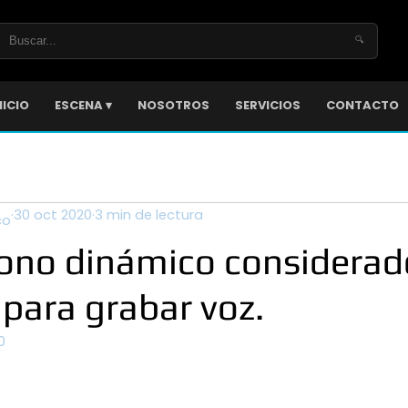
🔍
NICIO
ESCENA ▾
NOSOTROS
SERVICIOS
CONTACTO
30 oct 2020
3 min de lectura
co
fono dinámico considerad
para grabar voz.
0