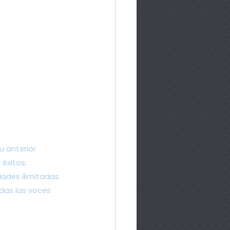
 anterior 
éxitos; 
ades ilimitadas 
das las voces 