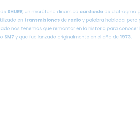
 de 
SHURE
, un micrófono dinámico 
cardioide
 de diafragma 
tilizado en 
transmisiones 
de 
radio
 y palabra hablada, pero
ado nos tenemos que remontar en la historia para conocer l
o 
SM7
 y que fue lanzado originalmente en el año de 
1973
.