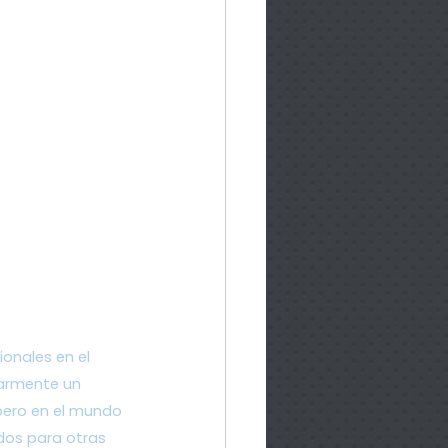
ionales en el 
larmente un 
pero en el mundo 
dos para otras 