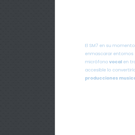
El SM7 en su momento 
enmascarar entornos d
micrófono
 vocal
 en t
accesible lo converti
producciones music