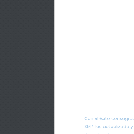
Con el éxito consagr
SM7 fue actualizado y