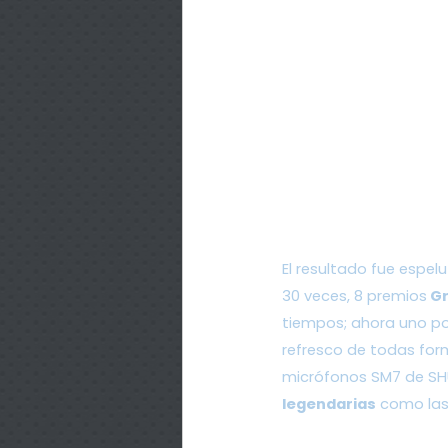
El resultado fue espelu
30 veces, 8 premios
 G
tiempos; ahora uno po
refresco de todas form
micrófonos SM7 de SHU
legendarias
 como la