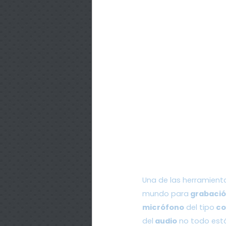
Una de las herramienta
mundo para
 grabaci
micrófono
 del tipo
 c
del
 audio
 no todo est