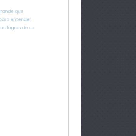
grande que 
 para entender 
os logros de su 